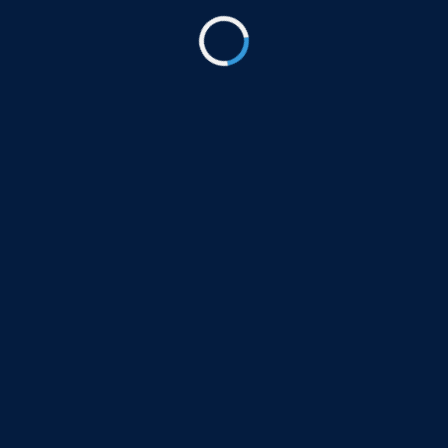
شركة خطوة إتقان
شركة خطوة إتقان هي شركة مقاولات عامة متخصصة
في مجال الخدمات الهندسية والفنية للمعمار، حيث إننا
نوفر لعملائنا جميع أنواع الخدمات الهندسية والفنية
داخل وخارج المعمار بدقة كبيرة وبنتائج مميزة ترضي
الجميع.